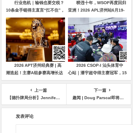
行业危机｜输钱也要交税？
暌违十年，WSOP再度回归
10条金手链得主直言“扛不住”，
亚洲！2026 APL济州站6月19-
主动砍掉四分之三比赛
28日盛大登场！
2026 APT济州经典赛 | 高
2026 CSOP-I 汕头体育中
潮迭起！主赛A组参赛高增长达
心站｜潘宇超夺得主赛冠军，15
676人次！中国选手 Tony Lin
年扑克路，圆梦CSOP！
逆袭夺超级豪客赛冠军！
上一篇
下一篇
【德扑牌局分析】Jennifer Tilly重拳出击，但却撞上了大钢板
趣闻 | Doug Parscal即将揭露一桩高达七位数的扑克作弊丑闻
文
发表评论
章
导