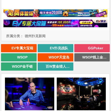
所属分类：
德州扑克新闻
EV专属大宝箱
EV扑克战队
GGPoker
WSOP
WSOP天堂岛
WSOP线上金手链
WSOP金手链
百W赏金猎人大奖赛