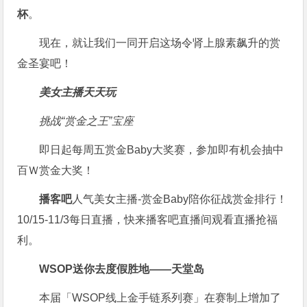
杯
。
现在，就让我们一同开启这场令肾上腺素飙升的赏
金圣宴吧！
美女主播天天玩
挑战“赏金之王”宝座
即日起每周五赏金Baby大奖赛，参加即有机会抽中
百Ｗ赏金大奖！
播客吧
人气美女主播-赏金Baby陪你征战赏金排行！
10/15-11/3每日直播，快来播客吧直播间观看直播抢福
利。
WSOP送你去度假胜地——天堂岛
本届「WSOP线上金手链系列赛」在赛制上增加了