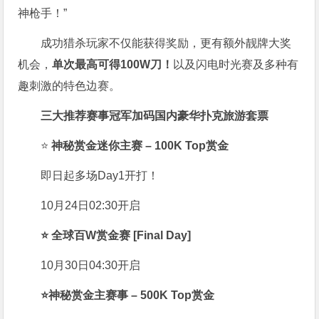
神枪手！”
成功猎杀玩家不仅能获得奖励，更有额外靓牌大奖
机会，
单次最高可得100W刀！
以及闪电时光赛及多种有
趣刺激的特色边赛。
三大推荐赛事冠军加码国内豪华扑克旅游套票
⭐
神秘赏金迷你主赛 – 100K Top赏金
即日起多场Day1开打！
10月24日02:30开启
⭐
全球百W赏金赛 [Final Day]
10月30日04:30开启
⭐
神秘赏金主赛事 – 500K Top赏金