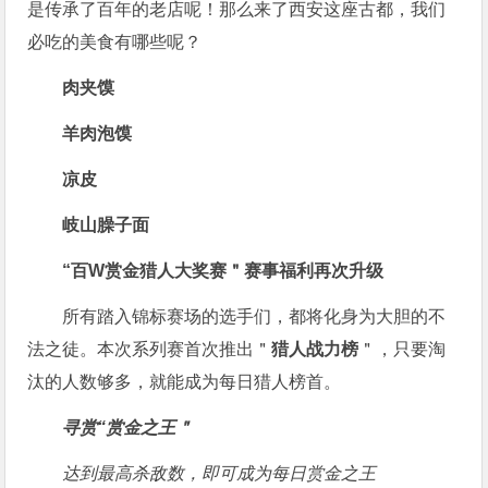
是传承了百年的老店呢！那么来了西安这座古都，我们
必吃的美食有哪些呢？
肉夹馍
羊肉泡馍
凉皮
岐山臊子面
“百W赏金猎人大奖赛＂
赛事福利再次升级
所有踏入锦标赛场的选手们，都将化身为大胆的不
法之徒。本次系列赛首次推出＂
猎人战力榜
＂，只要淘
汰的人数够多，就能成为每日猎人榜首。
寻赏“赏金之王＂
达到最高杀敌数，即可成为每日赏金之王