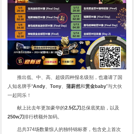
推出低、中、高、超级四种报名级别，也邀请了国
人知名牌手“
Andy
、
Tony
、
蒲蔚然
和
赏金baby
”与大伙
一起同乐！
献上比去年更加豪华的
2.5亿刀
总保底奖励，以及
250w刀
排行榜额外加码。
总共374场数量惊人的独特锦标赛，包含史上首次