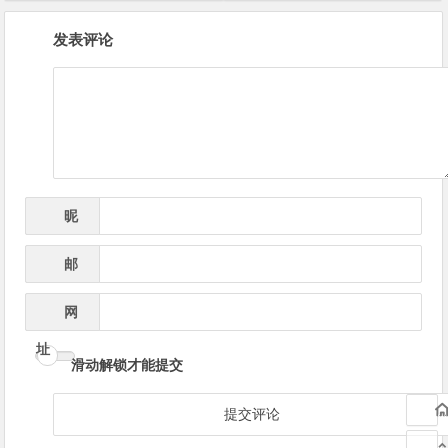
文
发表评论
章
导
航
昵
*
称
邮
*
箱
网
址
滑动解锁才能提交