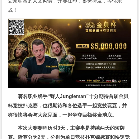
受柬埔寨的人文风情，开赛在即，蓄势待发，等你来
战！
著名职业牌手“野人Jungleman”十分期待首届金貝
杯竞技扑克赛，也很期待和各位选手一起竞技玩耍，并
称很快将会与大家见面，一起争夺巨额奖金池底。
本次大赛赛程历时3天，主赛事是持续两天的短牌
赛。附赛分为2天，分别为单日竞技扑克锦标赛和快速竞