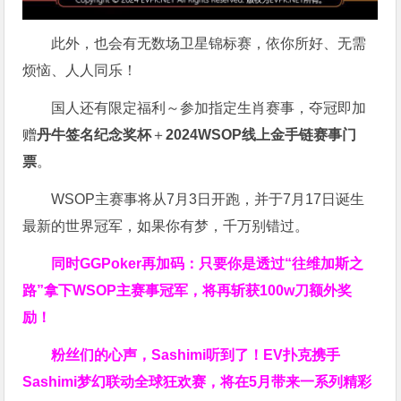
此外，也会有无数场卫星锦标赛，依你所好、无需
烦恼、人人同乐！
国人还有限定福利～参加指定生肖赛事，夺冠即加
赠
丹牛签名纪念奖杯
＋
2024WSOP线上金手链赛事门
票
。
WSOP主赛事将从7月3日开跑，并于7月17日诞生
最新的世界冠军，如果你有梦，千万别错过。
同时GGPoker再加码：只要你是透过“往维加斯之
路”拿下WSOP主赛事冠军，将再斩获
100w刀
额外奖
励！
粉丝们的心声，Sashimi听到了！EV扑克携手
Sashimi梦幻联动全球狂欢赛，将在5月带来一系列精彩