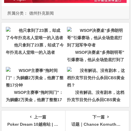
所属分类：
德州扑克新闻
他只拿到了23票，却成了今
年扑克名人堂唯一的入选者
WSOP决赛桌“多弗朗明哥”
引爆赛场，他从全场垫底打到了
冠军争夺者
WSOP主赛事“拖时间门”：
没有解说、没有剧本，这档
为躺赚2万美金，他磨了整整17
扑克节目凭什么杀回CBS黄金
分钟
档？
上一篇
下一篇
Poker Dream 10越南站 | 比赛渐入佳境，多位国人牌手抵达征战
话题｜Chance Kornuth：不要犯我上次 WSOP 犯的同样错误