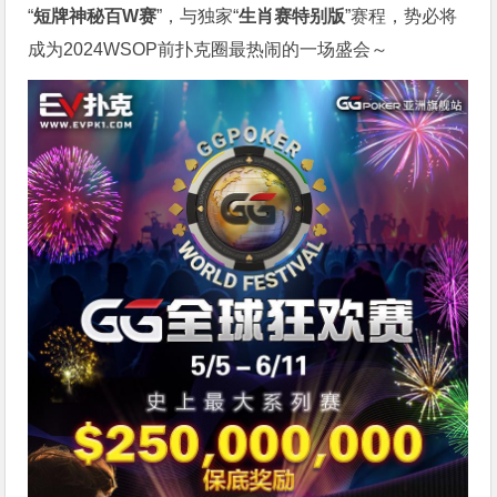
“
短牌神秘百W赛
”，与独家“
生肖赛特别版
”赛程，势必将
成为2024WSOP前扑克圈最热闹的一场盛会～