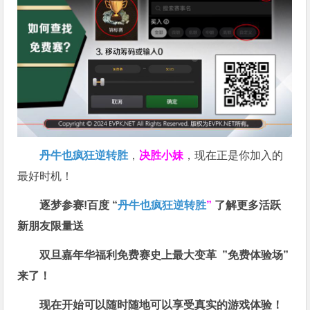
丹牛也疯狂逆转胜
，
决胜小妹
，现在正是你加入的
最好时机！
逐梦参赛!百度 “
丹牛也疯狂逆转胜
”
了解更多
活跃
新朋友限量送
双旦嘉年华福利
免费赛史上最大变革
”免费体验场”
来了！
现在开始可以随时随地可以享受真实的游戏体验！