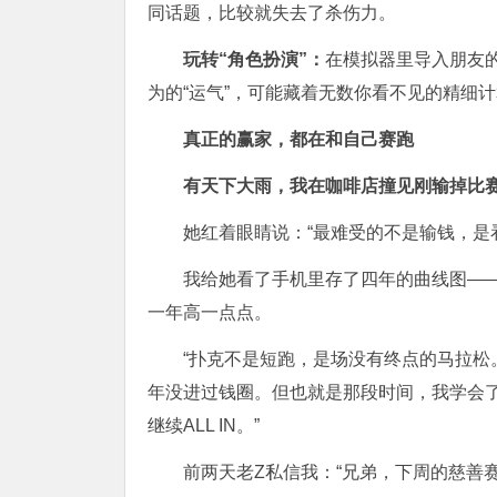
同话题，比较就失去了杀伤力。
玩转“角色扮演”：
在模拟器里导入朋友
为的“运气”，可能藏着无数你看不见的精细
真正的赢家，都在和自己赛跑
有天下大雨，我在咖啡店撞见刚输掉比
她红着眼睛说：“最难受的不是输钱，是
我给她看了手机里存了四年的曲线图—
一年高一点点。
“扑克不是短跑，是场没有终点的马拉松。
年没进过钱圈。但也就是那段时间，我学会了
继续ALL IN。”
前两天老Z私信我：“兄弟，下周的慈善