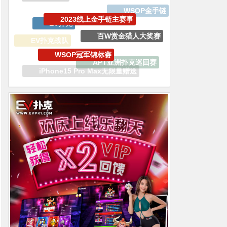
百W赏金猎人大奖赛
WSOP冠军锦标赛
EV扑克战队
APT亚洲扑克巡回赛
iPhone15 Pro Max无限量赠送
EV专属大宝箱