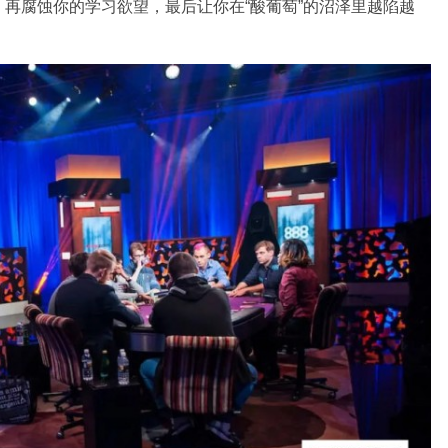
再腐蚀你的学习欲望，最后让你在“酸葡萄”的沼泽里越陷越