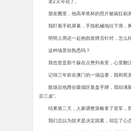
老Z又夺冠了。
朋友圈里，他高举奖杯的照片被疯狂刷屏
我盯着手机屏幕，手指机械地往下滑，
明明上周还一起抱怨发牌员针对，怎么
这种场景你熟悉吗？
我也曾是那个躲在点赞列表里，心里翻
记得三年前在澳门的一场边赛，我和死党
散场后他蹲在吸烟区复盘手牌，我却满脑
后三桌”。
结果第二天，人家调整策略拿了亚军，
我们总以为技术是决定因素，却忘了心