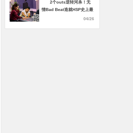
2个outs逆转河杀！无
情Bad Beat造就HSP史上最
大底池
04/26