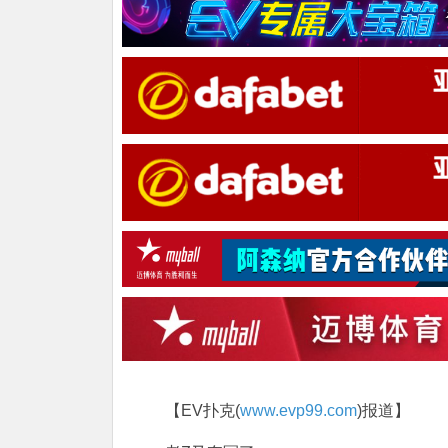
【EV扑克(
www.evp99.com
)报道】