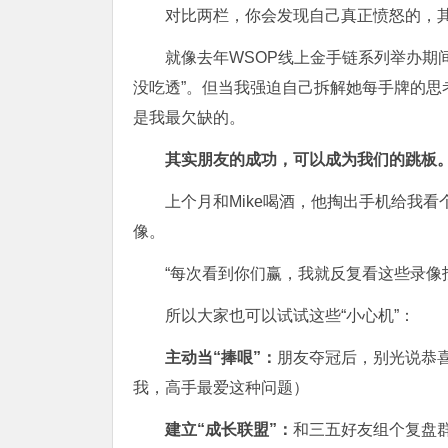
对比两栏，你会发现自己真正愤怒的，其
就像去年WSOP线上金手链系列举办期间
没吃透”。但当我强迫自己拆解她每手牌的
是我最欠缺的。
其实朋友的成功，可以成为我们的跳板
上个月和Mike喝酒，他掏出手机给我看
像。
“每次看到你们赢，我就反复看这些录像找
所以大家也可以试试这些“小心机”：
主动当“捧哏”：
朋友夺冠后，别光说恭喜
我，高手最爱这种问题）
建立“成长联盟”：
和三五好友组个复盘群