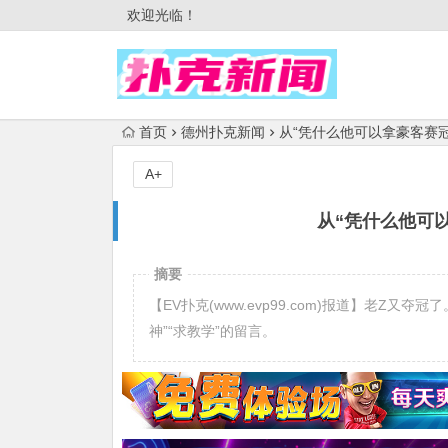
欢迎光临！
首页
德州扑克新闻
从“凭什么他可以拿豪客赛冠
A+
从“凭什么他可
摘要
【EV扑克(www.evp99.com)报道】老Z
神”“求教学”的留言。