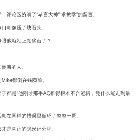
，评论区挤满了“恭喜大神”“求教学”的留言。
胸口却像压了块石头。
转眼他就站上领奖台了？
江倒海的人。
Mike都倒在钱圈前。
子都是“他刚才那手AQ推得根本不合逻辑，凭什么能走到最
我却在同样的错误里循环了整整一周。
态才是真正的隐形记分牌。