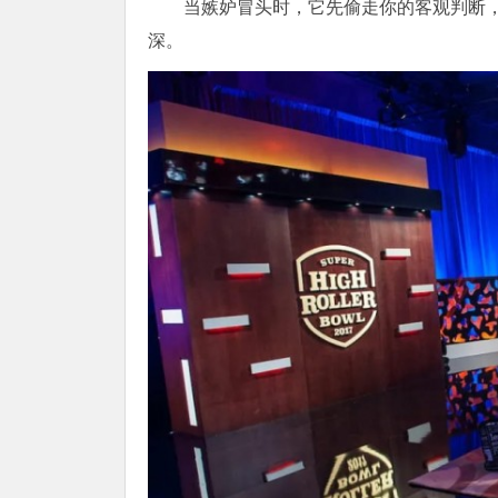
当嫉妒冒头时，它先偷走你的客观判断，
深。