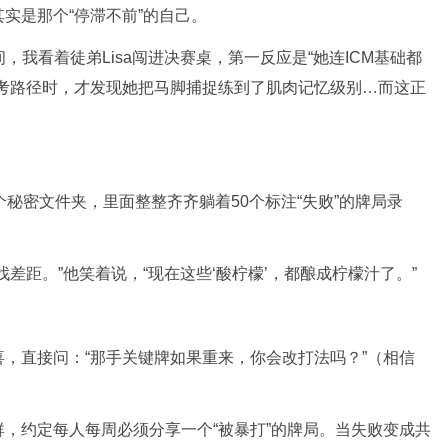
实是那个“停滞不前”的自己。
，我看着徒弟Lisa闯进决赛桌，第一反应是“她连ICM基础都
思考路径时，才发现她把马脚捕捉练到了肌肉记忆级别…而这正
。
个秘密文件夹，里面整整齐齐躺着50个标注“失败”的牌局录
差距。”他笑着说，“现在这些‘酸柠檬’，都酿成柠檬汁了。”
，直接问：“那手关键牌如果重来，你会改打法吗？”（相信
，约定每人每周必须分享一个“被暴打”的牌局。当失败变成共