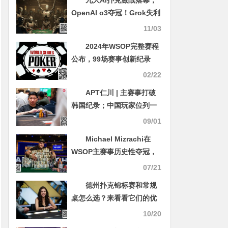
OpenAI o3夺冠！Grok失利
后迎来人类高手挑战
11/03
2024年WSOP完整赛程
公布，99场赛事创新纪录
02/22
APT仁川 | 主赛事打破
韩国纪录；中国玩家位列一
二强势领跑Day2
09/01
Michael Mizrachi在
WSOP主赛事历史性夺冠，
拿下1000万美元奖金
07/21
德州扑克锦标赛和常规
桌怎么选？来看看它们的优
缺点
10/20