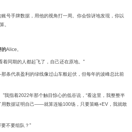
的账号手牌数据，用他的视角打一周。你会惊讶地发现，你以
计算。
赛的
Alice。
看着同期的人都起飞了，自己还在原地。”
—那条代表盈利的绿线像过山车般起伏，但每年的波峰总比前
”我指着2022年那个触目惊心的低谷说，“看这里，我整整半
用数据证明自己——就算连输100场，只要策略+EV，我就敢
赛要不要组队？”