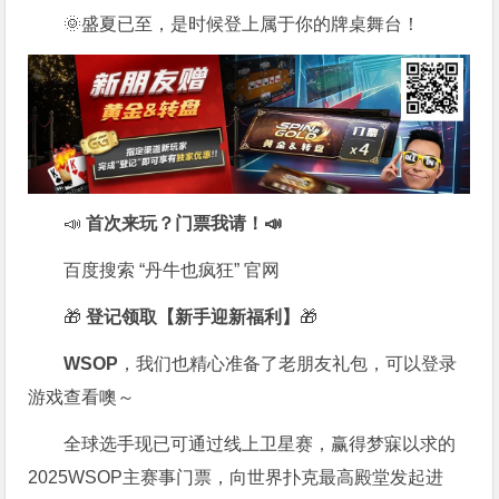
🌞盛夏已至，是时候登上属于你的牌桌舞台！
📣
首次来玩？门票我请！📣
百度搜索 “丹牛也疯狂” 官网
🎁
登记领取【新手迎新福利】
🎁
WSOP
，我们也精心准备了老朋友礼包，可以登录
游戏查看噢～
全球选手现已可通过线上卫星赛，赢得梦寐以求的
2025WSOP主赛事门票，向世界扑克最高殿堂发起进