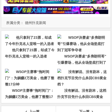
所属分类：
德州扑克新闻
他只拿到了23票，却成了今
年扑克名人堂唯一的入选者
WSOP决赛桌“多弗朗明哥”
引爆赛场，他从全场垫底打到了
冠军争夺者
WSOP主赛事“拖时间门”：
没有解说、没有剧本，这档
为躺赚2万美金，他磨了整整17
扑克节目凭什么杀回CBS黄金
分钟
档？
上一篇
下一篇