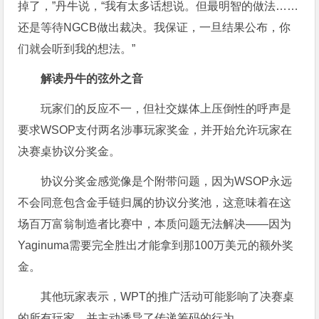
掉了，”丹牛说，“我有太多话想说。但最明智的做法……
还是等待NGCB做出裁决。我保证，一旦结果公布，你
们就会听到我的想法。”
解读丹牛的弦外之音
玩家们的反应不一，但社交媒体上压倒性的呼声是
要求WSOP支付两名涉事玩家奖金，并开始允许玩家在
决赛桌协议分奖金。
协议分奖金感觉像是个附带问题，因为WSOP永远
不会同意包含金手链归属的协议分奖池，这意味着在这
场百万富翁制造者比赛中，本质问题无法解决——因为
Yaginuma
需要完全胜出才能拿到那100万美元的额外奖
金。
其他玩家表示，WPT的推广活动可能影响了决赛桌
的所有玩家，并主动诱导了传递筹码的行为。