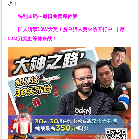
攻！
特别加码～每日免费席位赛
国人斩获
10W
大奖！
赏金猎人赛火热开打中 丰厚
50M刀奖励等你来战！