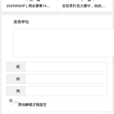
2025WSOP | 周全赛事74记分牌领衔7强晋级，迷你主赛台湾省Chu Tao跻身前十
在世界扑克大赛中，你的思维方式就是优势
文
发表评论
章
导
航
昵
*
称
邮
*
箱
网
址
滑动解锁才能提交