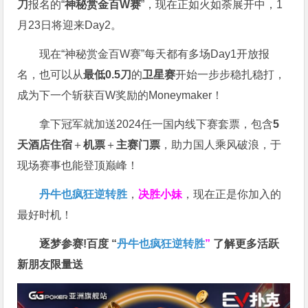
刀
报名的“
神秘赏金百W赛
”，现在正如火如荼展开中，1
月23日将迎来Day2。
现在“神秘赏金百W赛”每天都有多场Day1开放报
名，也可以从
最低0.5刀
的
卫星赛
开始一步步稳扎稳打，
成为下一个斩获百W奖励的Moneymaker！
拿下冠军就加送2024任一国内线下赛套票，包含
5
天酒店住宿
＋
机票
＋
主赛门票
，助力国人乘风破浪，于
现场赛事也能登顶巅峰！
丹牛也疯狂逆转胜
，
决胜小妹
，现在正是你加入的
最好时机！
逐梦参赛!百度 “
丹牛也疯狂逆转胜
”
了解更多
活跃
新朋友限量送