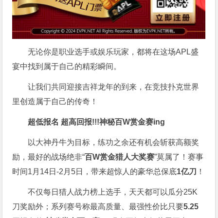
无论你是职业选手或娱乐玩家，都将在这场APL盛
宴中找到属于自己的精彩瞬间。
让我们共同迎接吉祥龙年的到来，在竞技扑克世界
里创造属于自己的传奇！
超低报名 超高回报!!!
神秘百W赏金赛
ing
以大神丹牛为目标，练功之余还有机会斩获高额奖
励，最好的战场绝非“
百W赏金猎人大奖赛
”莫属了！赛事
时间1月14日-2月5日，带来超惊人的豪华总保底
1亿刀
！
不仅每日猎人战力榜上选手，天天都可以瓜分25K
刀奖励外；系列赛号称最高质量、最强性价比只要
5.25