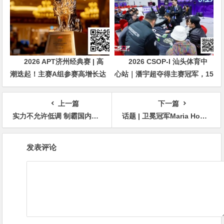
2026 APT济州经典赛 | 高
2026 CSOP-I 汕头体育中
潮迭起！主赛A组参赛高增长达
心站｜潘宇超夺得主赛冠军，15
676人次！中国选手 Tony Lin
年扑克路，圆梦CSOP！
逆袭夺超级豪客赛冠军！
上一篇
下一篇
实力不允许低调 制霸国内外赛场 德艺双馨的“国王”周全成为知名品牌全球形象大使
话题 | 卫冕冠军Maria Ho最想在黄金游戏第二季对阵谁？
文
发表评论
章
导
航