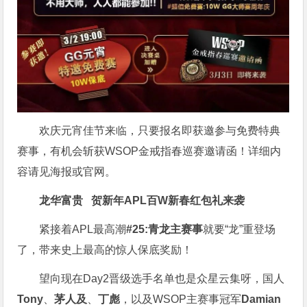
欢庆元宵佳节来临，只要报名即获邀参与免费特典
赛事，有机会斩获WSOP金戒指春巡赛邀请函！详细内
容请见海报或官网。
龙华富贵 贺新年
APL
百W新春红包礼
来袭
紧接着APL最高潮
#25:青龙主赛事
就要“龙”重登场
了，带来史上最高的惊人保底奖励！
望向现在Day2晋级选手名单也是众星云集呀，国人
Tony
、
茅人及
、
丁彪
，以及WSOP主赛事冠军
Damian