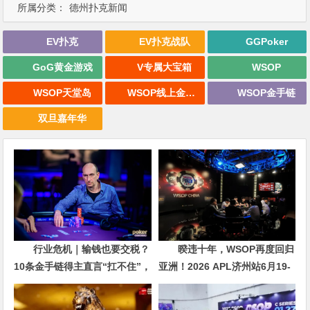
所属分类：
德州扑克新闻
EV扑克
EV扑克战队
GGPoker
GoG黄金游戏
V专属大宝箱
WSOP
WSOP天堂岛
WSOP线上金手链
WSOP金手链
双旦嘉年华
行业危机｜输钱也要交税？
暌违十年，WSOP再度回归
10条金手链得主直言“扛不住”，
亚洲！2026 APL济州站6月19-
主动砍掉四分之三比赛
28日盛大登场！