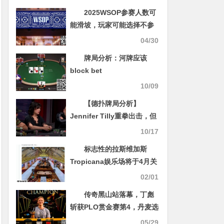
2025WSOP参赛人数可
能滑坡，玩家可能选择不参
加的3个原因
04/30
牌局分析：河牌应该
block bet
10/09
【德扑牌局分析】
Jennifer Tilly重拳出击，但
却撞上了大钢板
10/17
标志性的拉斯维加斯
Tropicana娱乐场将于4月关
闭，为奥克兰运动家队的搬
02/01
迁做准备
传奇黑山站落幕，丁彪
斩获PLO赏金赛第4，丹麦选
手Martin Dam夺冠
05/29