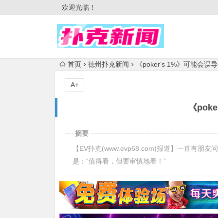
欢迎光临！
首页
德州扑克新闻
《poker‘s 1%》可能会误
A+
《pok
摘要
【EV扑克(www.evp68.com)报道】一直有
是：“值得看，但要审慎地看！”