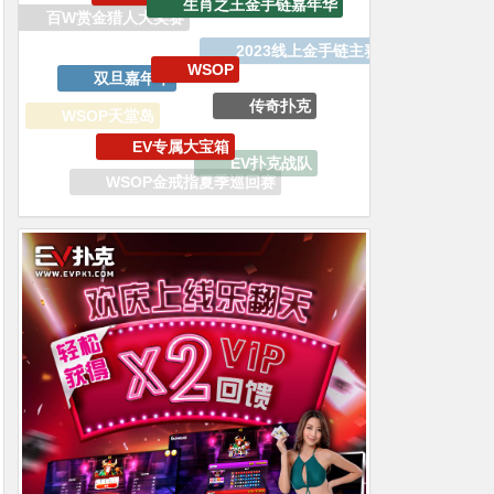
WSOP
双旦嘉年华
2023线上金手链主赛事
传奇扑克
EV专属大宝箱
WSOP天堂岛
EV扑克战队
WSOP金戒指夏季巡回赛
APT亚洲扑克巡回赛