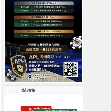
热门标签
GoG黄金游戏
生肖之王金手链嘉年华