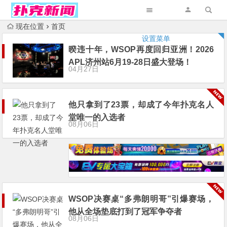
现在位置
首页
设置菜单
暌违十年，WSOP再度回归亚洲！2026
APL济州站6月19-28日盛大登场！
04月27日
他只拿到了23票，却成了今年扑克名人
堂唯一的入选者
08月06日
WSOP决赛桌“多弗朗明哥”引爆赛场，
他从全场垫底打到了冠军争夺者
08月06日