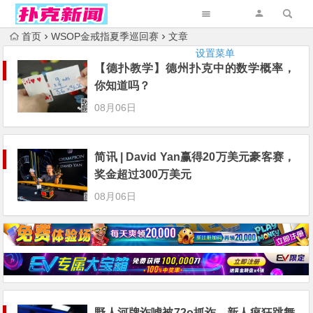
首页
WSOP金戒指夏季巡回赛
文章
设置菜单
【德扑教学】德州扑克中的数学概率，
你知道吗？
08月06日
简讯 | David Yan赢得20万美元豪客赛，
奖金超过300万美元
08月06日
野人河牌诈唬被72o抓诈，新人疯狂跳舞