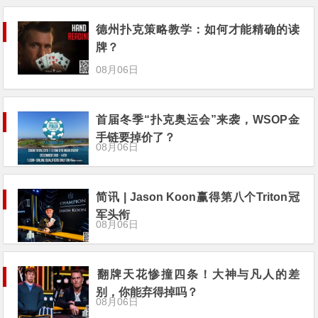
德州扑克策略教学：如何才能精确的读
牌？
08月06日
首届冬季“扑克奥运会”来袭，WSOP金
手链要掉价了？
08月06日
简讯 | Jason Koon赢得第八个Triton冠
军头衔
08月06日
​翻牌天花惨撞四条！大神与凡人的差
别，你能弃得掉吗？
08月06日