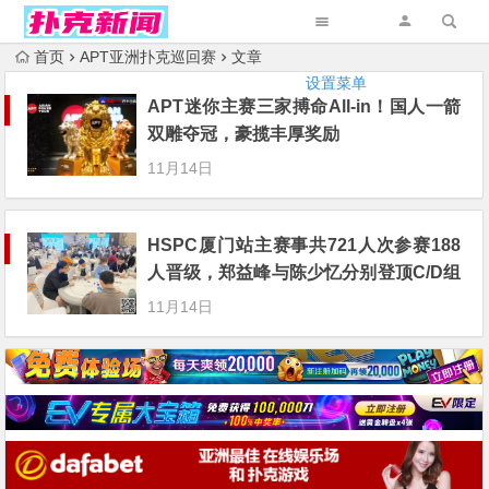
首页
APT亚洲扑克巡回赛
文章
设置菜单
APT迷你主赛三家搏命All-in！国人一箭
双雕夺冠，豪揽丰厚奖励
11月14日
HSPC厦门站主赛事共721人次参赛188
人晋级，郑益峰与陈少忆分别登顶C/D组
记分榜首
11月14日