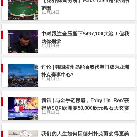
【德扑牌局分析】Back raise是很强的
范围
11月14日
中对跟注全压赢下$437,100大池！但我
劝你别学
11月14日
讨论 | 韩国济州岛能否取代澳门成为亚洲
扑克赛事中心?
11月14日
简讯 | 与金手链擦肩，Tony Lin ‘Ren’获
得WSOP欧洲赛50,000欧元钻石大奖赛
11月13日
亚军
我们的人生如何因德州扑克而变得更美