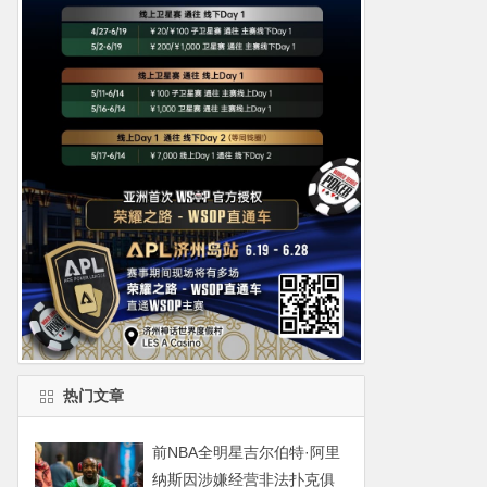
热门文章
前NBA全明星吉尔伯特·阿里
纳斯因涉嫌经营非法扑克俱