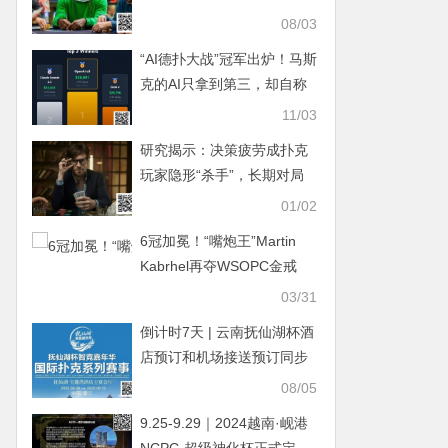
乐部被捕
08/03
“AI德扑大战”冠军出炉！马斯
克的AI只拿到第三，却自称
能碾压人类顶级职牌？
11/03
研究揭示：决策疲劳成扑克
玩家隐形“杀手”，长期对局
稳定性面临挑战
01/02
6冠加冕！“嘴炮王”Martin
Kabrhel再夺WSOPC金戒
指，生涯奖金突破1900万美
03/31
元
倒计时7天 | 云南抚仙湖杯酒
店预订和机场接送预订同步
开启
08/05
9.25-9.29｜2024越南·岘港